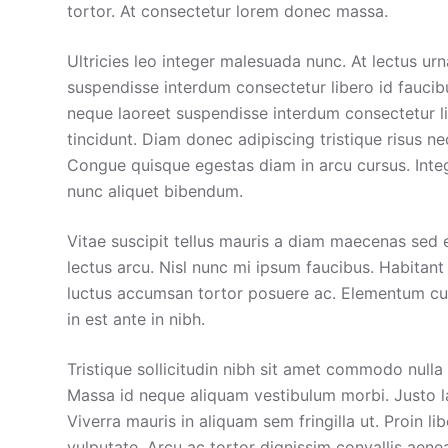
tortor. At consectetur lorem donec massa.
Ultricies leo integer malesuada nunc. At lectus urna
suspendisse interdum consectetur libero id faucibu
neque laoreet suspendisse interdum consectetur lib
tincidunt. Diam donec adipiscing tristique risus n
Congue quisque egestas diam in arcu cursus. Intege
nunc aliquet bibendum.
Vitae suscipit tellus mauris a diam maecenas sed e
lectus arcu. Nisl nunc mi ipsum faucibus. Habitant 
luctus accumsan tortor posuere ac. Elementum cur
in est ante in nibh.
Tristique sollicitudin nibh sit amet commodo nulla f
Massa id neque aliquam vestibulum morbi. Justo lao
Viverra mauris in aliquam sem fringilla ut. Proin l
vulputate. Arcu ac tortor dignissim convallis aenea