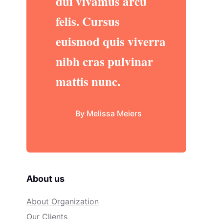
dui vivamus arcu
felis. Cursus
euismod quis viverra
nibh cras pulvinar
mattis nunc.
By Melissa Meiers
About us
About Organization
Our Clients