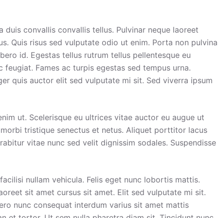
 duis convallis convallis tellus. Pulvinar neque laoreet
s. Quis risus sed vulputate odio ut enim. Porta non pulvina
ero id. Egestas tellus rutrum tellus pellentesque eu
ec feugiat. Fames ac turpis egestas sed tempus urna.
r quis auctor elit sed vulputate mi sit. Sed viverra ipsum
nim ut. Scelerisque eu ultrices vitae auctor eu augue ut
morbi tristique senectus et netus. Aliquet porttitor lacus
abitur vitae nunc sed velit dignissim sodales. Suspendisse
acilisi nullam vehicula. Felis eget nunc lobortis mattis.
reet sit amet cursus sit amet. Elit sed vulputate mi sit.
ibero nunc consequat interdum varius sit amet mattis
n et tortor. Ut sem nulla pharetra diam sit. Tincidunt nunc