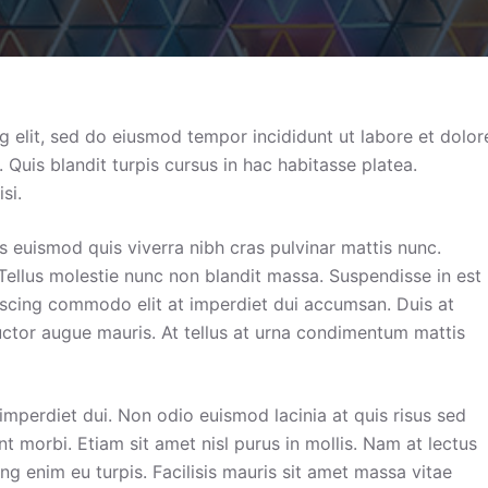
g elit, sed do eiusmod tempor incididunt ut labore et dolor
Quis blandit turpis cursus in hac habitasse platea.
si.
s euismod quis viverra nibh cras pulvinar mattis nunc.
Tellus molestie nunc non blandit massa. Suspendisse in est
piscing commodo elit at imperdiet dui accumsan. Duis at
auctor augue mauris. At tellus at urna condimentum mattis
imperdiet dui. Non odio euismod lacinia at quis risus sed
nt morbi. Etiam sit amet nisl purus in mollis. Nam at lectus
ing enim eu turpis. Facilisis mauris sit amet massa vitae