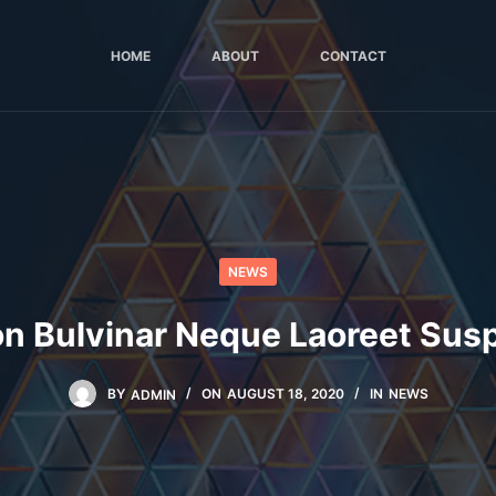
HOME
ABOUT
CONTACT
NEWS
on Bulvinar Neque Laoreet Sus
BY
ADMIN
ON
AUGUST 18, 2020
IN
NEWS